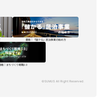
室
書籍｜『儲かる』民泊事業の始め方
書籍｜まちづくり戦略3.0
©SUMUS All Right Reserved.